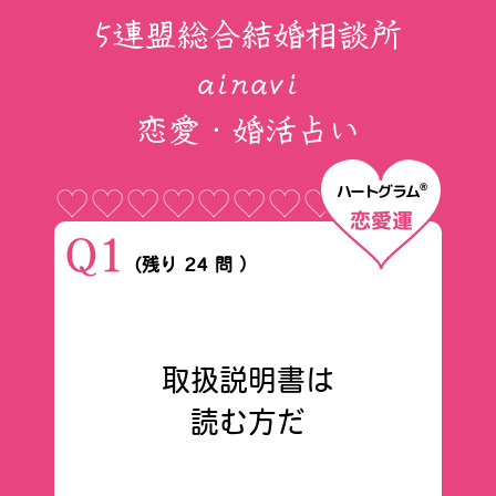
5連盟総合結婚相談所
ainavi
恋愛・婚活占い
ハートグラム
®
恋愛運
Q1
（残り 24 問 ）
取扱説明書は
読む方だ