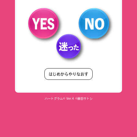
はじめからやりなおす
ハートグラム© Ver.4 ©藤田サトシ